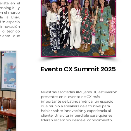
lista en el
cnología y
, en el marco
e la Univ.
. Un espacio
nnovación
 lo técnico
mienta que
Evento CX Summit 2025
Nuestras asociadas
#MujeresTIC
estuvieron
presentes en el evento de CX más
importante de Latinoamérica, un espacio
que reunió a speakers de alto nivel para
hablar sobre innovación y experiencia al
cliente. Una cita imperdible para quienes
lideran el cambio desde el conocimiento.