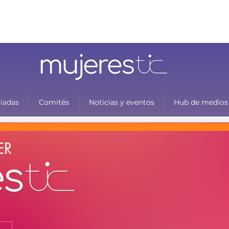
liadas
Comités
Noticias y eventos
Hub de medios
ER