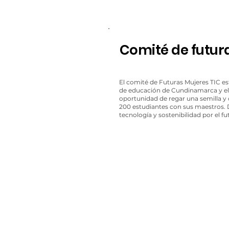
Comité de futur
El comité de Futuras Mujeres TIC es
de educación de Cundinamarca y el a
oportunidad de regar una semilla y 
200 estudiantes con sus maestros.
tecnología y sostenibilidad por el 