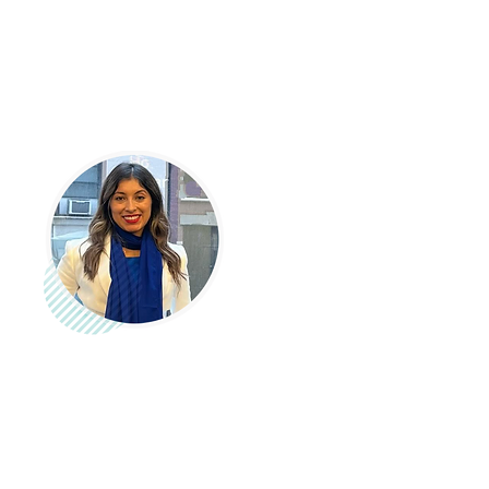
Queremos dar la bienvenida a
una nueva mujer que se unió a
nuestra comunidad. ¡Conoce su
perfil en nuestro sitio web!
Diana Carolina Lemus
Regional Sales Director
en Five9