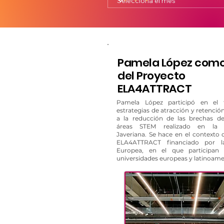
Pamela López como
del Proyecto
ELA4ATTRACT
Pamela López participó en el t
estrategias de atracción y retenció
a la reducción de las brechas d
áreas STEM realizado en la U
Javeriana. Se hace en el contexto 
ELA4ATTRACT financiado por l
Europea, en el que participan p
universidades europeas y latinoame