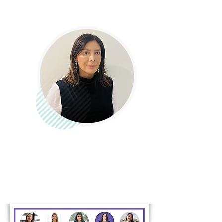
¡Conoce su perfil en nuestro sitio web!
Sandra Rugeles Ariza
Mujeres TIC