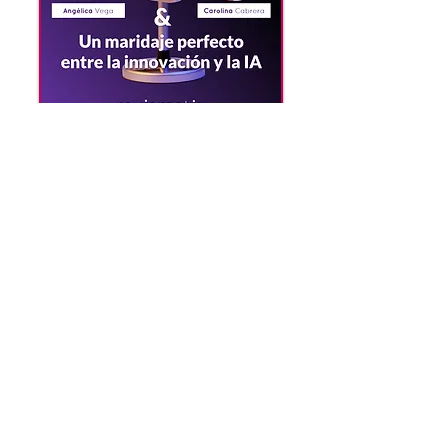
Visible , capaz y Autentica,
charla de Sami Ramirez
Como parte de nuestra agenda de
formación, Mujeres TIC invita a la charla
virtual "Visible, Capaz y Auténtica: Las
reglas del juego que llevas años jugando y
que nadie te explicó", liderada por Sami
Ramírez, coach ejecutiva certificada por
ICF PCC.
Un espacio diseñado para fortalecer el
liderazgo, potenciar la autenticidad y
brindar herramientas prácticas para que
más mujeres desarrollen su máximo
potencial en entornos profesionales y de