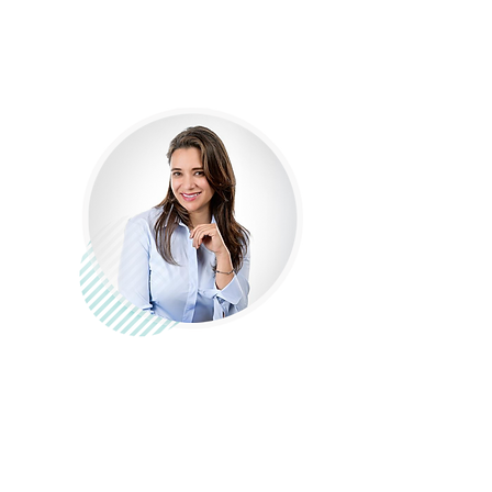
Queremos dar la bienvenida a una nueva
mujer que se unió a nuestra comunidad.
¡Conoce su perfil en nuestro sitio web!
Janeth Rodríguez
Vice presidente de Revenue de
America Latina - INFOBIP