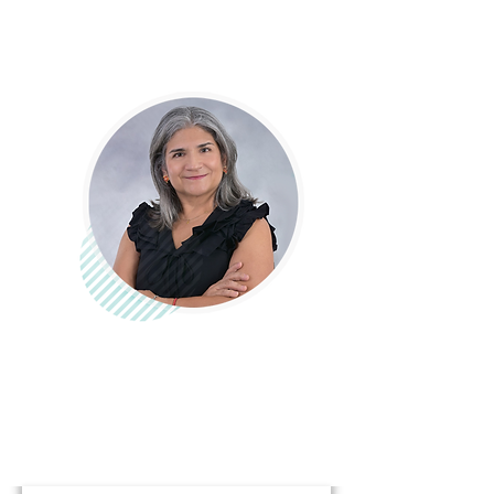
Queremos dar la bienvenida a una nueva
mujer que se unió a nuestra comunidad.
¡Conoce su perfil en nuestro sitio web!
Claudia Patricia Trujillo
CIO/Cartones America