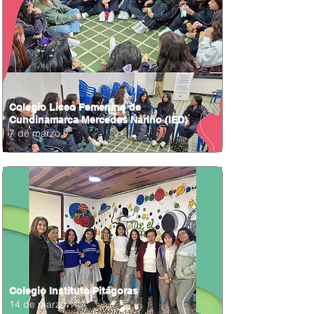
Colegio Liceo Femenino de
Cundinamarca Mercedes Nariño (IED)
7 de marzo
Colegio Instituto Pitágoras
14 de marzo