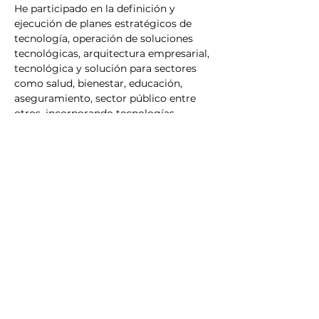
He participado en la definición y 
ejecución de planes estratégicos de 
tecnología, operación de soluciones 
tecnológicas, arquitectura empresarial, 
tecnológica y solución para sectores 
como salud, bienestar, educación, 
aseguramiento, sector público entre 
otros, incorporando tecnologías 
emergentes como big data, machine 
learning e inteligencia artificial.
Temas en los que se especializa:
Nuevas tecnologías, Big data,
Arquitectura empresarial,
Emprendimiento