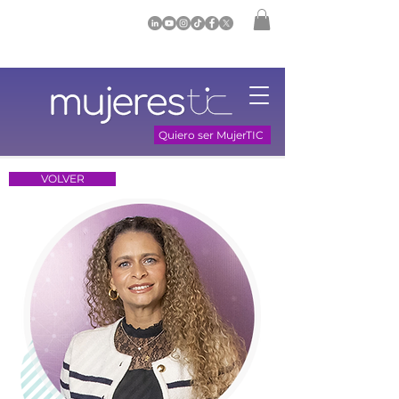
Quiero ser MujerTIC
VOLVER