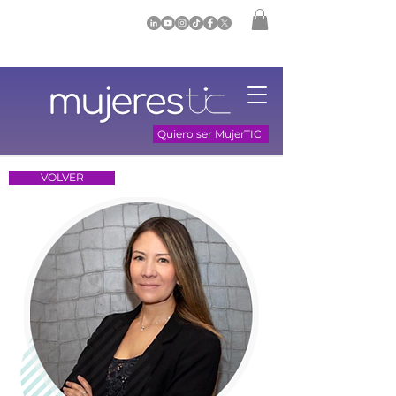
Quiero ser MujerTIC
VOLVER