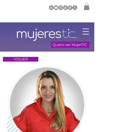
Quiero ser MujerTIC
VOLVER